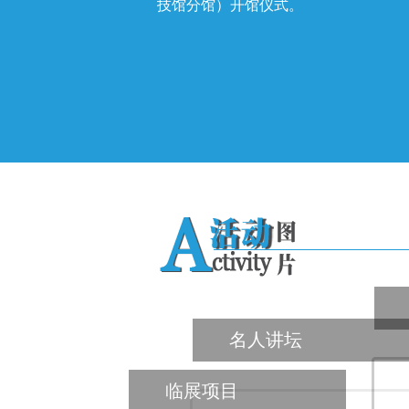
技馆分馆）开馆仪式。
名人讲坛
临展项目